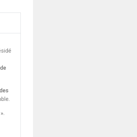
ésidé
 de
 des
mble.
»
.
s