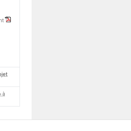
ent
ojet
» à