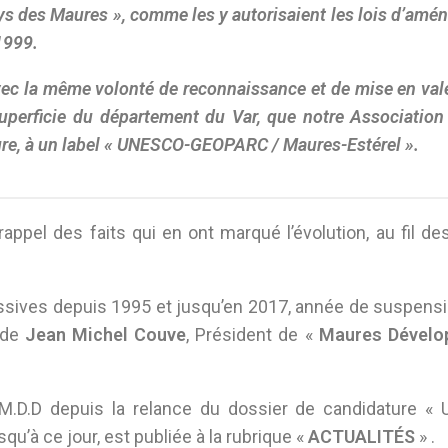
 Pays des Maures », comme les y autorisaient les lois d’am
1999.
avec la même volonté de reconnaissance et de mise en val
superficie du département du Var, que notre Association 
ature, à un label « UNESCO-GEOPARC / Maures-Estérel ».
rappel des faits qui en ont marqué l’évolution, au fil d
cessives depuis 1995 et jusqu’en 2017, année de suspens
e de
Jean Michel Couve
, Président de «
Maures Dévelo
n M.D.D depuis la relance du dossier de candidature «
’à ce jour, est publiée à la rubrique «
ACTUALITÉS
» .