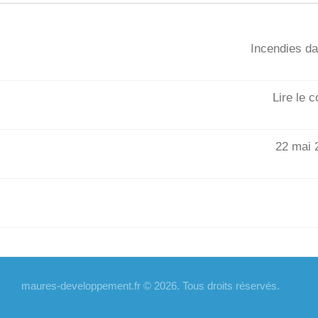
Incendies da
Lire le 
22 mai 2
maures-developpement.fr © 2026. Tous droits réservés.