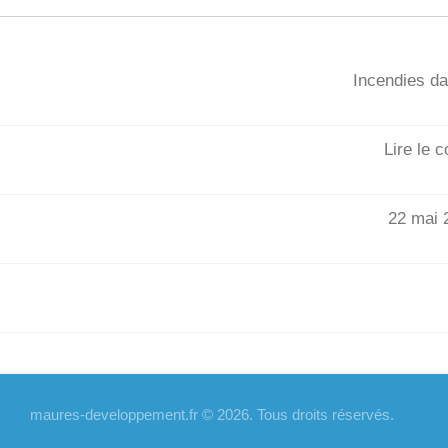
Incendies da
Lire le 
22 mai 2
maures-developpement.fr © 2026. Tous droits réservés.