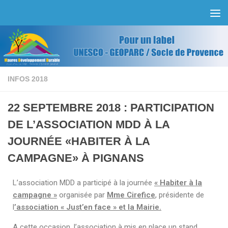
Skip to content
INFOS 2018
22 SEPTEMBRE 2018 : PARTICIPATION
DE L’ASSOCIATION MDD À LA
JOURNÉE «HABITER À LA
CAMPAGNE» À PIGNANS
L’association MDD a participé à la journée
« Habiter à la
campagne »
organisée par
Mme Cirefice
, présidente de
l
’association « Just’en face » et la Mairie.
A cette occasion, l’association à mis en place un stand