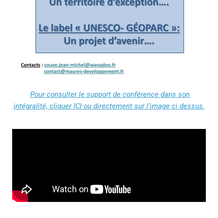
Pour consulter le support de conférence dans son
intégralité,
cliquer ICI ou directement sur l’image ci dessus.